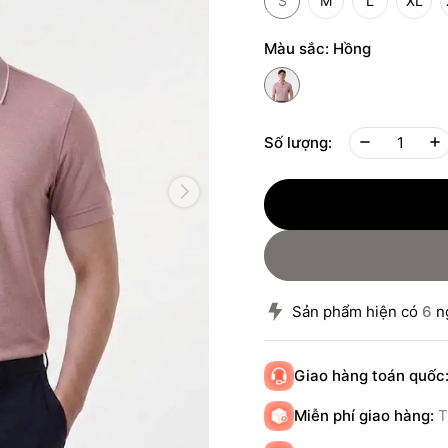
S
M
L
XL
Màu sắc:
Hồng
Số lượng:
Sản phẩm hiện có
6
ng
Giao hàng toán quốc
Miễn phí giao hàng:
T