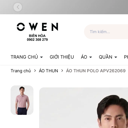
TRANG CHỦ
GIỚI THIỆU
ÁO
QUẦN
P
Trang chủ
ÁO THUN
ÁO THUN POLO APV262069