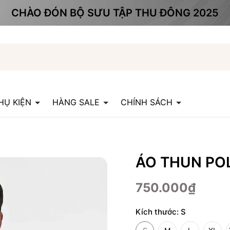
CHÀO ĐÓN BỘ SƯU TẬP THU ĐÔNG 2025
HỤ KIỆN
HÀNG SALE
CHÍNH SÁCH
ÁO THUN PO
750.000₫
Kích thước:
S