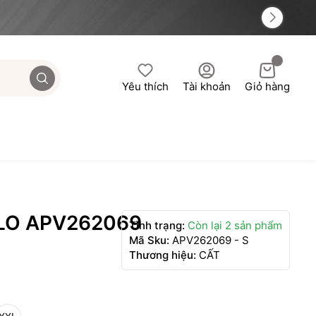
Yêu thích
Tài khoản
Giỏ hàng
LO APV262069
Tình trạng:
Còn lại 2 sản phẩm
Mã Sku:
APV262069 - S
Thương hiệu:
CẤT