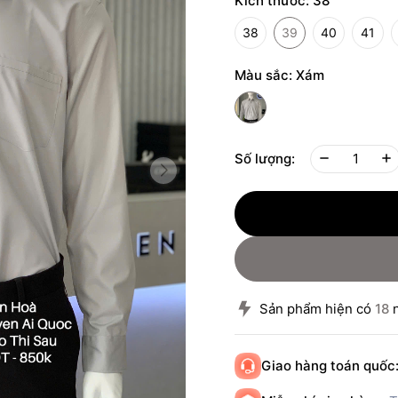
Kích thước:
38
38
39
40
41
Màu sắc:
Xám
Số lượng:
Sản phẩm hiện có
18
n
Giao hàng toán quốc