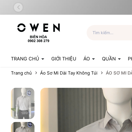
TRANG CHỦ
GIỚI THIỆU
ÁO
QUẦN
P
Trang chủ
Áo Sơ Mi Dài Tay Không Túi
ÁO SƠ MI 