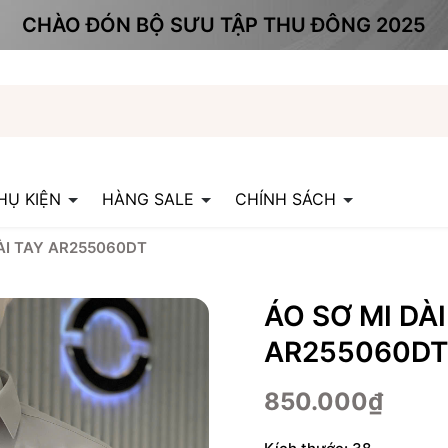
CHÀO ĐÓN BỘ SƯU TẬP THU ĐÔNG 2025
HỤ KIỆN
HÀNG SALE
CHÍNH SÁCH
DÀI TAY AR255060DT
ÁO SƠ MI DÀ
AR255060DT
850.000₫