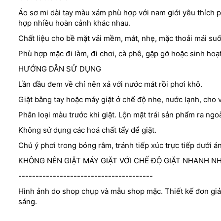
Áo sơ mi dài tay màu xám phù hợp với nam giới yêu thích p
hợp nhiều hoàn cảnh khác nhau.
Chất liệu cho bề mặt vải mềm, mát, nhẹ, mặc thoải mái suốt
Phù hợp mặc đi làm, đi chơi, cà phê, gặp gỡ hoặc sinh hoạt
HƯỚNG DẪN SỬ DỤNG
Lần đầu đem về chỉ nên xả với nước mát rồi phơi khô.
Giặt bằng tay hoặc máy giặt ở chế độ nhẹ, nước lạnh, cho vô
Phân loại màu trước khi giặt. Lộn mặt trái sản phẩm ra ngoà
Không sử dụng các hoá chất tẩy để giặt.
Chú ý phơi trong bóng râm, tránh tiếp xúc trực tiếp dưới á
KHÔNG NÊN GIẶT MÁY GIẶT VỚI CHẾ ĐỘ GIẶT NHANH NHA
---------------------------------------
Hình ảnh do shop chụp và mẫu shop mặc. Thiết kế đơn giả
sáng.