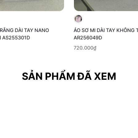
TRẮNG DÀI TAY NANO
ÁO SƠ MI DÀI TAY KHÔNG T
I AS255301D
AR256049D
720.000₫
SẢN PHẨM ĐÃ XEM