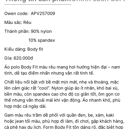
Owen code: APV257009
Màu sắc: Rêu
Thành phần: 90% nylon
10% spandex
Kiểu dáng: Body fit
Gía: 620.000đ
Áo polo Body Fit màu rêu mang hơi hướng hiện đại – nam
tính, dễ tạo điểm nhấn nhưng vẫn rất tinh tế.
Chất liệu nổi bật với bề mặt mịn mát, nhẹ và thoáng, mặc
lên cảm giác rất “cool”. Nylon giúp áo ít nhăn, khó bai xù,
bền màu, còn spandex cao cho độ co giãn tốt, ôm gọn cơ
thể nhưng vẫn thoải mái khi vận động. Áo nhanh khô, phù
hợp mặc cả ngày dài.
Gam màu rêu trầm dễ phối với quần đen, be, xám, kaki
hoặc jean tối màu, phù hợp đi làm, đi chơi, gặp khách hàng,
cà phê hay du lịch. Form Body Fit tôn dáng rõ, đặc biệt hợp