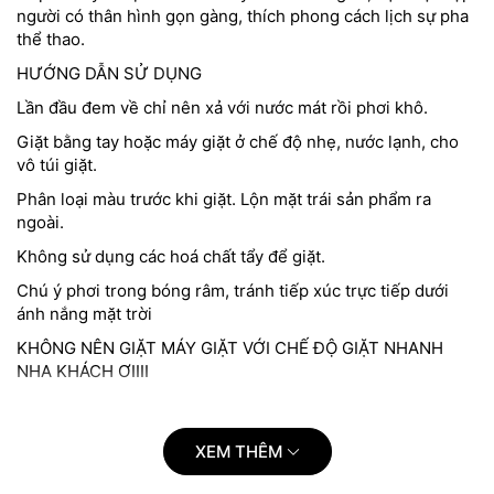
người có thân hình gọn gàng, thích phong cách lịch sự pha
thể thao.
HƯỚNG DẪN SỬ DỤNG
Lần đầu đem về chỉ nên xả với nước mát rồi phơi khô.
Giặt bằng tay hoặc máy giặt ở chế độ nhẹ, nước lạnh, cho
vô túi giặt.
Phân loại màu trước khi giặt. Lộn mặt trái sản phẩm ra
ngoài.
Không sử dụng các hoá chất tẩy để giặt.
Chú ý phơi trong bóng râm, tránh tiếp xúc trực tiếp dưới
ánh nắng mặt trời
KHÔNG NÊN GIẶT MÁY GIẶT VỚI CHẾ ĐỘ GIẶT NHANH
NHA KHÁCH ƠIIII
---------------------------------------
Hình ảnh do shop chụp và mẫu shop mặc. Thiết kế đơn
XEM THÊM
giản - tối ưu vào chất lượng và công dụng của sản phẩm.
Sản phẩm cam kết giống ảnh 99%, có thể chênh lệch màu