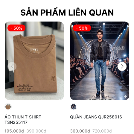
do ánh sáng.
SẢN PHẨM LIÊN QUAN
- 50%
- 50%
ÁO THUN T-SHIRT
QUẦN JEANS QJR258016
TSN255117
195.000₫
390.000₫
360.000₫
720.000₫