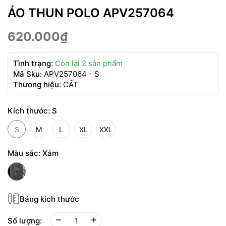
ÁO THUN POLO APV257064
620.000₫
Tình trạng:
Còn lại 2 sản phẩm
Mã Sku:
APV257064 - S
Thương hiệu:
CẤT
Kích thước:
S
S
M
L
XL
XXL
Màu sắc:
Xám
Bảng kích thước
Số lượng: