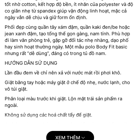
tốt nhờ cotton, kết hợp độ bền, ít nhăn của polyester và độ
co giãn nhẹ từ spandex giúp vận động linh hoạt, mặc cả
ngày vẫn dễ chịu và giữ form ổn định.
Phối đẹp cùng quần tây xám đậm, quần kaki đen/be hoặc
jean xanh đậm, tạo tổng thể gọn gàng, nam tính. Phù hợp
đi làm văn phòng trẻ, gặp gỡ đối tác nhẹ nhàng, dạo phố
hay sinh hoạt thường ngày. Một mẫu polo Body Fit basic
nhưng rất “dễ dùng”, đáng có trong tủ đồ nam.
HƯỚNG DẪN SỬ DỤNG
Lần đầu đem về chỉ nên xả với nước mát rồi phơi khô.
Giặt bằng tay hoặc máy giặt ở chế độ nhẹ, nước lạnh, cho
vô túi giặt.
Phân loại màu trước khi giặt. Lộn mặt trái sản phẩm ra
ngoài.
Không sử dụng các hoá chất tẩy để giặt.
Chú ý phơi trong bóng râm, tránh tiếp xúc trực tiếp dưới
ánh nắng mặt trời
XEM THÊM