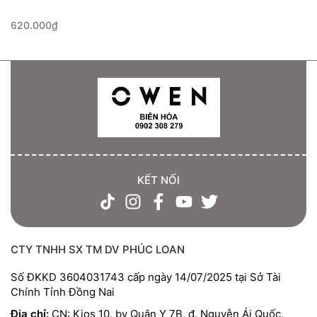
620.000₫
KẾT NỐI
CTY TNHH SX TM DV PHÚC LOAN
Số ĐKKD 3604031743 cấp ngày 14/07/2025 tại Sở Tài
Chính Tỉnh Đồng Nai
Địa chỉ:
CN: Kios 10, bv Quân Y 7B, đ. Nguyễn Ái Quốc,