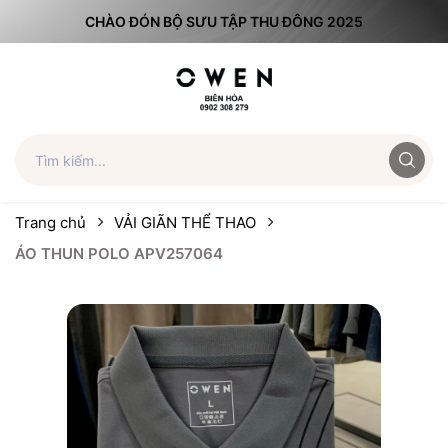
CHÀO ĐÓN BỘ SƯU TẬP THU ĐÔNG 2025
Trang chủ
VẢI GIÃN THỂ THAO
ÁO THUN POLO APV257064