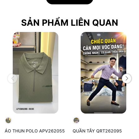
KHÔNG NÊN GIẶT MÁY GIẶT VỚI CHẾ ĐỘ GIẶT NHANH
NHA KHÁCH ƠIIII
---------------------------------------
SẢN PHẨM LIÊN QUAN
Hình ảnh do shop chụp và mẫu shop mặc. Thiết kế đơn
giản - tối ưu vào chất lượng và công dụng của sản phẩm.
Sản phẩm cam kết giống ảnh 99%, có thể chênh lệch màu
do ánh sáng.
ÁO THUN POLO APV262055
QUẦN TÂY QRT262095