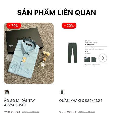
SẢN PHẨM LIÊN QUAN
- 70%
- 70%
ÁO SƠ MI DÀI TAY
QUẦN KHAKI QKS241324
AR250085DT
216.000₫
720.000₫
234.000₫
780.000₫