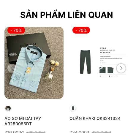
SẢN PHẨM LIÊN QUAN
- 70%
- 70%
ÁO SƠ MI DÀI TAY
QUẦN KHAKI QKS241324
AR250085DT
216.000₫
720.000₫
234.000₫
780.000₫