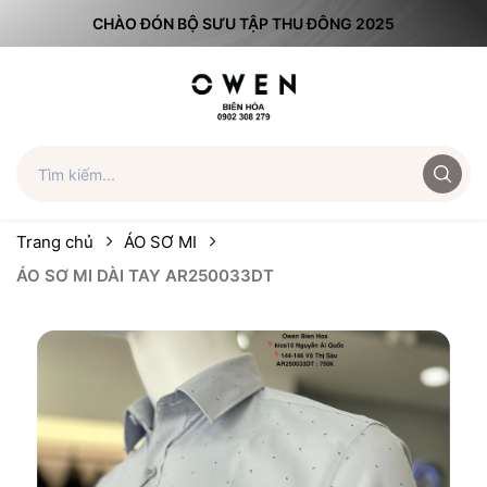
CHÀO ĐÓN BỘ SƯU TẬP THU ĐÔNG 2025
Trang chủ
ÁO SƠ MI
ÁO SƠ MI DÀI TAY AR250033DT