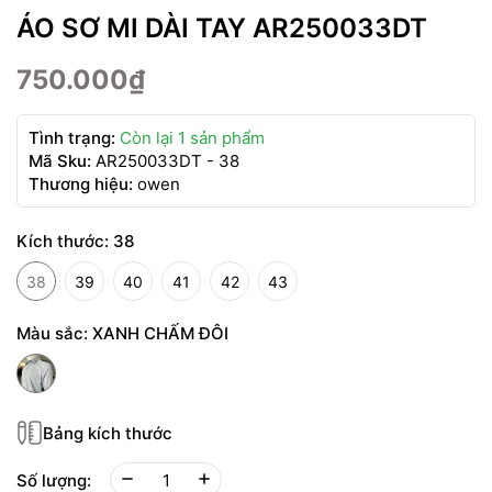
ÁO SƠ MI DÀI TAY AR250033DT
750.000₫
Tình trạng:
Còn lại 1 sản phẩm
Mã Sku:
AR250033DT - 38
Thương hiệu:
owen
Kích thước:
38
38
39
40
41
42
43
Màu sắc:
XANH CHẤM ĐÔI
Bảng kích thước
Số lượng: