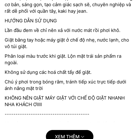
cơ bản, sáng gọn, tạo cảm giác sạch sẽ, chuyên nghiệp và
rất dễ phối với quần tây, kaki hay jean.
HƯỚNG DẪN SỬ DỤNG
Lần đầu đem về chỉ nên xả với nước mát rồi phơi khô.
Giặt bằng tay hoặc máy giặt ở chế độ nhẹ, nước lạnh, cho
vô túi giặt.
Phân loại màu trước khi giặt. Lộn mặt trái sản phẩm ra
ngoài.
Không sử dụng các hoá chất tẩy để giặt.
Chú ý phơi trong bóng râm, tránh tiếp xúc trực tiếp dưới
ánh nắng mặt trời
KHÔNG NÊN GIẶT MÁY GIẶT VỚI CHẾ ĐỘ GIẶT NHANH
NHA KHÁCH ƠIIII
---------------------------------------
Hình ảnh do shop chụp và mẫu shop mặc. Thiết kế đơn
giản - tối ưu vào chất lượng và công dụng của sản phẩm.
Sản phẩm cam kết giống ảnh 99%, có thể chênh lệch màu
XEM THÊM