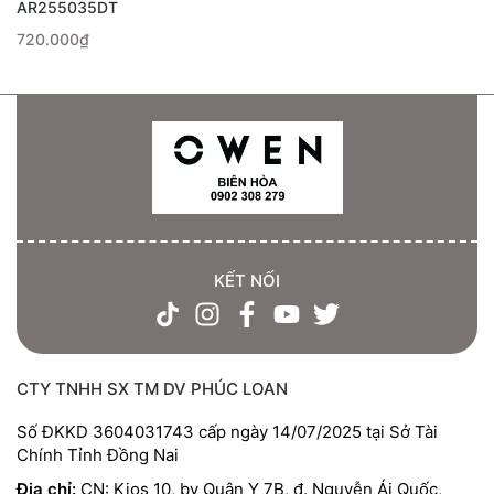
AR255035DT
720.000₫
KẾT NỐI
CTY TNHH SX TM DV PHÚC LOAN
Số ĐKKD 3604031743 cấp ngày 14/07/2025 tại Sở Tài
Chính Tỉnh Đồng Nai
Địa chỉ:
CN: Kios 10, bv Quân Y 7B, đ. Nguyễn Ái Quốc,