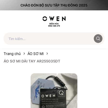
CHÀO ĐÓN BỘ SƯU TẬP THU ĐÔNG 2025
Trang chủ
ÁO SƠ MI
ÁO SƠ MI DÀI TAY AR255035DT