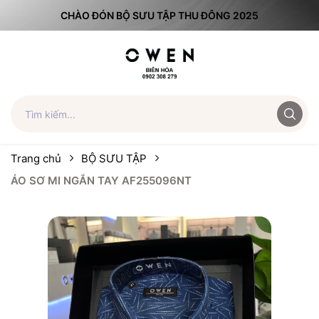
CHÀO ĐÓN BỘ SƯU TẬP THU ĐÔNG 2025
Trang chủ
BỘ SƯU TẬP
ÁO SƠ MI NGẮN TAY AF255096NT