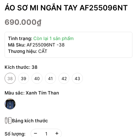
ÁO SƠ MI NGẮN TAY AF255096NT
690.000₫
Tình trạng:
Còn lại 1 sản phẩm
Mã Sku:
AF255096NT -38
Thương hiệu:
CẤT
Kích thước:
38
38
39
40
41
42
43
Màu sắc:
Xanh Tím Than
Bảng kích thước
Số lượng: