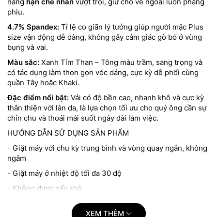
năng
hạn chế nhăn
vượt trội, giữ cho vẻ ngoài luôn phẳng
phiu.
4.7% Spandex:
Tỉ lệ co giãn lý tưởng giúp người mặc Plus
size vận động dễ dàng, không gây cảm giác gò bó ở vùng
bụng và vai.
Màu sắc:
Xanh Tím Than – Tông màu trầm, sang trọng và
có tác dụng làm thon gọn vóc dáng, cực kỳ dễ phối cùng
quần Tây hoặc Khaki.
Đặc điểm nổi bật:
Vải có độ bền cao, nhanh khô và cực kỳ
thân thiện với làn da, là lựa chọn tối ưu cho quý ông cần sự
chỉn chu và thoải mái suốt ngày dài làm việc.
HƯỚNG DẪN SỬ DỤNG SẢN PHẨM
- Giặt máy với chu kỳ trung bình và vòng quay ngắn, không
ngâm
- Giặt máy ở nhiệt độ tối đa 30 độ
- Không được sấy khô
- Ủi ở nhiệt độ trung bình
XEM THÊM