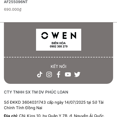
AF255096NT
690.000₫
KẾT NỐI
CTY TNHH SX TM DV PHÚC LOAN
Số ĐKKD 3604031743 cấp ngày 14/07/2025 tại Sở Tài
Chính Tỉnh Đồng Nai
Địa chỉ:
CN: Kios 10, bv Quân Y 7B, đ. Nguyễn Ái Quốc,