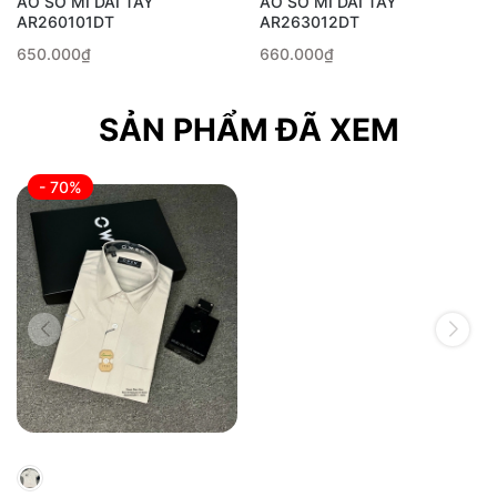
ÁO SƠ MI DÀI TAY
ÁO SƠ MI DÀI TAY
AR260101DT
AR263012DT
650.000₫
660.000₫
SẢN PHẨM ĐÃ XEM
- 70%