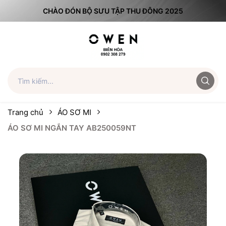
CHÀO ĐÓN BỘ SƯU TẬP THU ĐÔNG 2025
Trang chủ
ÁO SƠ MI
ÁO SƠ MI NGẮN TAY AB250059NT