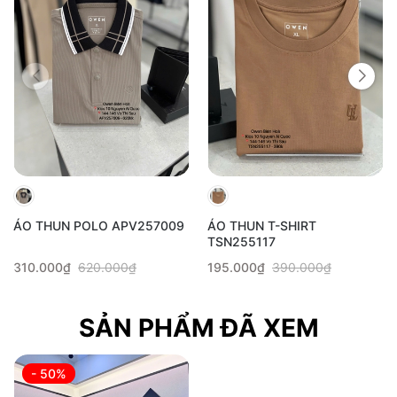
ÁO THUN POLO APV257009
ÁO THUN T-SHIRT
TSN255117
310.000₫
620.000₫
195.000₫
390.000₫
SẢN PHẨM ĐÃ XEM
- 50%