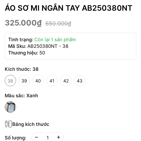
ÁO SƠ MI NGẮN TAY AB250380NT
325.000₫
650.000₫
Tình trạng:
Còn lại 1 sản phẩm
Mã Sku:
AB250380NT - 38
Thương hiệu:
50
Kích thước:
38
38
39
40
41
42
43
Màu sắc:
Xanh
Bảng kích thước
Số lượng: