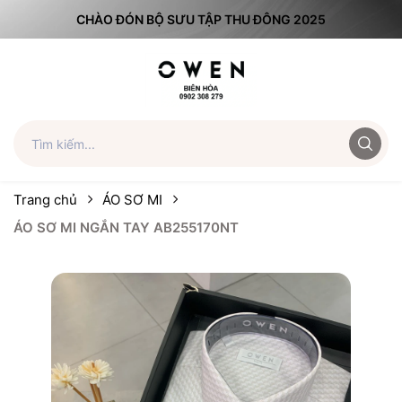
CHÀO ĐÓN BỘ SƯU TẬP THU ĐÔNG 2025
Trang chủ
ÁO SƠ MI
ÁO SƠ MI NGẮN TAY AB255170NT