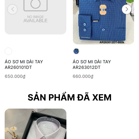
ÁO SƠ MI DÀI TAY
ÁO SƠ MI DÀI TAY
AR260101DT
AR263012DT
650.000₫
660.000₫
SẢN PHẨM ĐÃ XEM