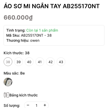
ÁO SƠ MI NGẮN TAY AB255170NT
660.000₫
Tình trạng:
Còn lại 1 sản phẩm
Mã Sku:
AB255170NT - 38
Thương hiệu:
owen
Kích thước:
38
38
39
40
41
42
43
Màu sắc:
Be
Bảng kích thước
Số lượng: