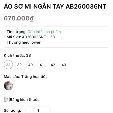
ÁO SƠ MI NGẮN TAY AB260036NT
670.000₫
Tình trạng:
Còn lại 1 sản phẩm
Mã Sku:
AB260036NT - 38
Thương hiệu:
owen
Kích thước:
38
38
39
40
41
42
43
Màu sắc:
Trắng họa tiết
Bảng kích thước
Số lượng: