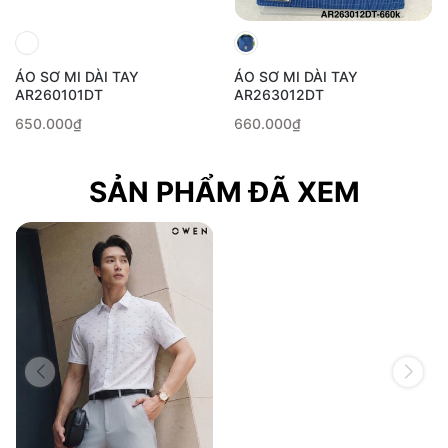
ÁO SƠ MI DÀI TAY
ÁO SƠ MI DÀI TAY
AR260101DT
AR263012DT
650.000₫
660.000₫
SẢN PHẨM ĐÃ XEM