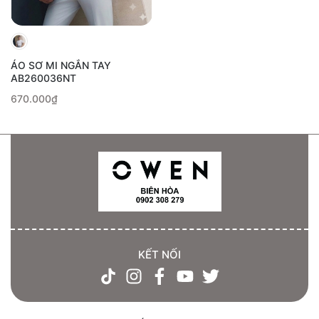
ÁO SƠ MI NGẮN TAY
AB260036NT
670.000₫
KẾT NỐI