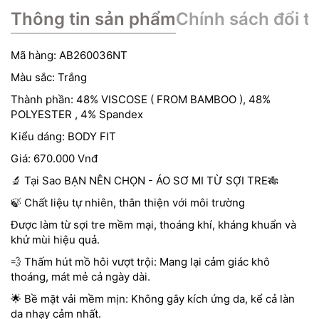
Thông tin sản phẩm
Chính sách đổi tr
Mã hàng: AB260036NT
Màu sắc: Trắng
Thành phần: 48% VISCOSE ( FROM BAMBOO ), 48%
POLYESTER , 4% Spandex
Kiểu dáng: BODY FIT
Giá: 670.000 Vnđ
🔬 Tại Sao BẠN NÊN CHỌN - ÁO SƠ MI TỪ SỢI TRE🎋
🍃 Chất liệu tự nhiên, thân thiện với môi trường
Được làm từ sợi tre mềm mại, thoáng khí, kháng khuẩn và
khử mùi hiệu quả.
💨 Thấm hút mồ hôi vượt trội: Mang lại cảm giác khô
thoáng, mát mẻ cả ngày dài.
🌟 Bề mặt vải mềm mịn: Không gây kích ứng da, kể cả làn
da nhạy cảm nhất.