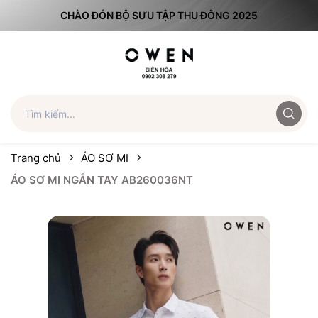
CHÀO ĐÓN BỘ SƯU TẬP THU ĐÔNG 2025
Trang chủ
ÁO SƠ MI
ÁO SƠ MI NGẮN TAY AB260036NT