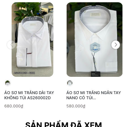
ÁO SƠ MI TRẮNG DÀI TAY
ÁO SƠ MI TRẮNG NGẮN TAY
KHÔNG TÚI AS260002D
NANO CÓ TÚI
AB260503NTPT
680.000₫
580.000₫
SẢN PHẨM ĐÃ XEM