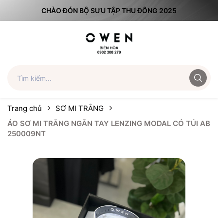
CHÀO ĐÓN BỘ SƯU TẬP THU ĐÔNG 2025
Trang chủ
SƠ MI TRẮNG
ÁO SƠ MI TRẮNG NGẮN TAY LENZING MODAL CÓ TÚI AB
250009NT