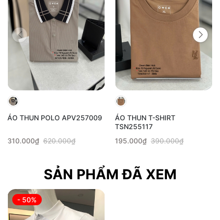
ÁO THUN POLO APV257009
ÁO THUN T-SHIRT
TSN255117
310.000₫
620.000₫
195.000₫
390.000₫
SẢN PHẨM ĐÃ XEM
- 50%