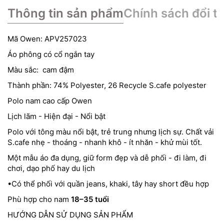
Thông tin sản phẩm
Chính sách đổi tr
Mã Owen: APV257023
Áo phông có cổ ngắn tay
Màu sắc: cam đậm
Thành phần: 74% Polyester, 26 Recycle S.cafe polyester
Polo nam cao cấp Owen
Lịch lãm - Hiện đại - Nổi bật
Polo với tông màu nổi bật, trẻ trung nhưng lịch sự. Chất vải
S.cafe nhẹ - thoáng - nhanh khô - ít nhăn - khử mùi tốt.
Một mẫu áo đa dụng, giữ form đẹp và dễ phối - đi làm, đi
chơi, dạo phố hay du lịch
•Có thể phối với quần jeans, khaki, tây hay short đều hợp
Phù hợp cho nam
18–35 tuổi
HƯỚNG DẪN SỬ DỤNG SẢN PHẨM