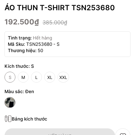
ÁO THUN T-SHIRT TSN253680
192.500₫
385.000₫
Tình trạng:
Hết hàng
Mã Sku:
TSN253680 - S
Thương hiệu:
50
Kích thước:
S
S
M
L
XL
XXL
Màu sắc:
Đen
Bảng kích thước