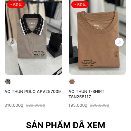
- 50%
- 50%
ÁO THUN POLO APV257009
ÁO THUN T-SHIRT
TSN255117
310.000₫
620.000₫
195.000₫
390.000₫
SẢN PHẨM ĐÃ XEM