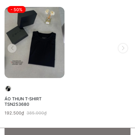
- 50%
ÁO THUN T-SHIRT
TSN253680
192.500₫
385.000₫