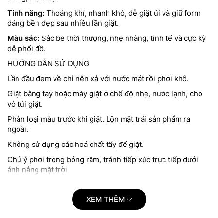
Tính năng:
Thoáng khí, nhanh khô, dễ giặt ủi và giữ form
dáng bền đẹp sau nhiều lần giặt.
Màu sắc:
Sắc be thời thượng, nhẹ nhàng, tinh tế và cực kỳ
dễ phối đồ.
HƯỚNG DẪN SỬ DỤNG
Lần đầu đem về chỉ nên xả với nước mát rồi phơi khô.
Giặt bằng tay hoặc máy giặt ở chế độ nhẹ, nước lạnh, cho
vô túi giặt.
Phân loại màu trước khi giặt. Lộn mặt trái sản phẩm ra
ngoài.
Không sử dụng các hoá chất tẩy để giặt.
Chú ý phơi trong bóng râm, tránh tiếp xúc trực tiếp dưới
ánh nắng mặt trời
KHÔNG NÊN GIẶT MÁY GIẶT VỚI CHẾ ĐỘ GIẶT NHANH
NHA KHÁCH ƠIIII
XEM THÊM
---------------------------------------