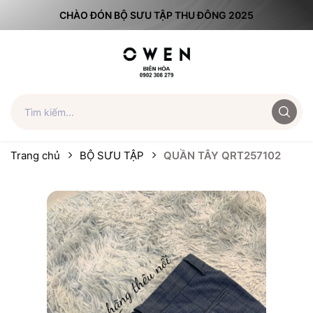
CHÀO ĐÓN BỘ SƯU TẬP THU ĐÔNG 2025
Trang chủ
BỘ SƯU TẬP
QUẦN TÂY QRT257102