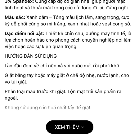
3% Spandex:
Cung cấp độ co giãn nhẹ, giúp người mặc
linh hoạt và thoải mái trong các cử động đi lại, đứng ngồi.
Màu sắc:
Xanh đậm – Tông màu lịch lãm, sang trọng, cực
kỳ dễ phối cùng sơ mi trắng, xanh nhạt hoặc vest công sở.
Đặc điểm nổi bật:
Thiết kế chỉn chu, đường may tinh tế, là
lựa chọn hoàn hảo cho phong cách chuyên nghiệp nơi làm
việc hoặc các sự kiện quan trọng.
HƯỚNG DẪN SỬ DỤNG
Lần đầu đem về chỉ nên xả với nước mát rồi phơi khô.
Giặt bằng tay hoặc máy giặt ở chế độ nhẹ, nước lạnh, cho
vô túi giặt.
Phân loại màu trước khi giặt. Lộn mặt trái sản phẩm ra
ngoài.
Không sử dụng các hoá chất tẩy để giặt.
Chú ý phơi trong bóng râm, tránh tiếp xúc trực tiếp dưới
ánh nắng mặt trời
XEM THÊM
KHÔNG NÊN GIẶT MÁY GIẶT VỚI CHẾ ĐỘ GIẶT NHANH