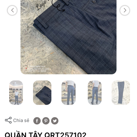
Chia sẻ
QUẦN TÂY QRT257102