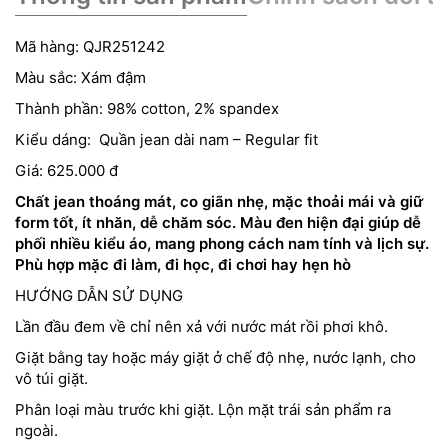
Mã hàng: QJR251242
Màu sắc: Xám đậm
Thành phần: 98% cotton, 2% spandex
Kiểu dáng: Quần jean dài nam – Regular fit
Giá: 625.000 đ
Chất jean thoáng mát, co giãn nhẹ, mặc thoải mái và giữ
form tốt, ít nhăn, dễ chăm sóc. Màu đen hiện đại giúp dễ
phối nhiều kiểu áo, mang phong cách nam tính và lịch sự.
Phù hợp mặc đi làm, đi học, đi chơi hay hẹn hò
HƯỚNG DẪN SỬ DỤNG
Lần đầu đem về chỉ nên xả với nước mát rồi phơi khô.
Giặt bằng tay hoặc máy giặt ở chế độ nhẹ, nước lạnh, cho
vô túi giặt.
Phân loại màu trước khi giặt. Lộn mặt trái sản phẩm ra
ngoài.