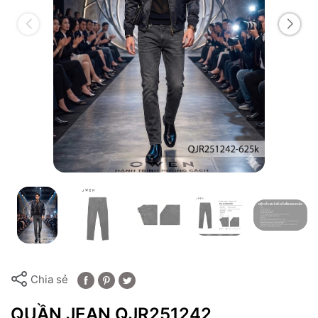
Chia sẻ
QUẦN JEAN QJR251242