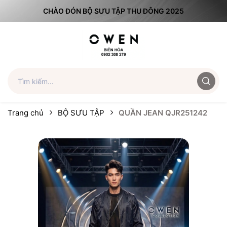
CHÀO ĐÓN BỘ SƯU TẬP THU ĐÔNG 2025
Trang chủ
BỘ SƯU TẬP
QUẦN JEAN QJR251242