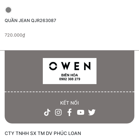
QUẦN JEAN QJR263087
720.000₫
KẾT NỐI
CTY TNHH SX TM DV PHÚC LOAN