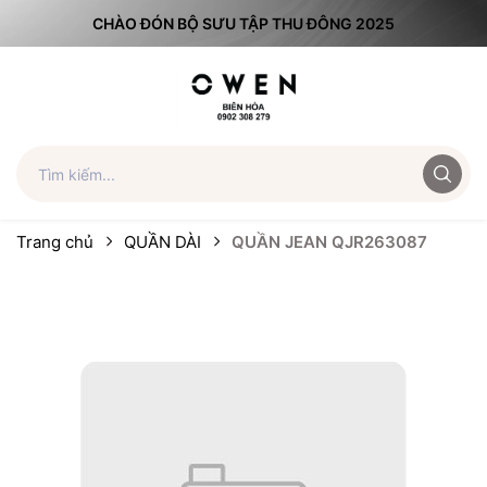
CHÀO ĐÓN BỘ SƯU TẬP THU ĐÔNG 2025
Trang chủ
QUẦN DÀI
QUẦN JEAN QJR263087