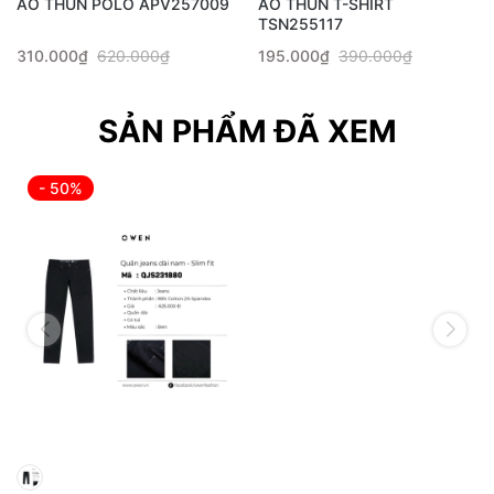
ÁO THUN POLO APV257009
ÁO THUN T-SHIRT
TSN255117
310.000₫
620.000₫
195.000₫
390.000₫
SẢN PHẨM ĐÃ XEM
- 50%