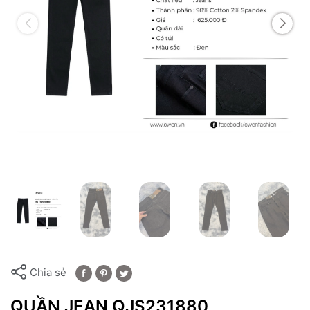
Chia sẻ
QUẦN JEAN QJS231880