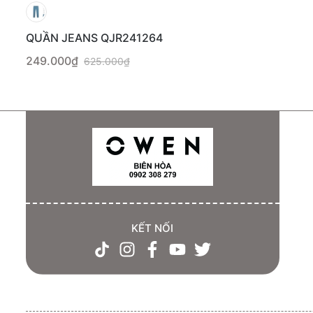
QUẦN JEANS QJR241264
249.000₫
625.000₫
KẾT NỐI