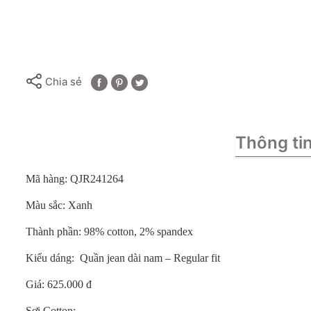
Chia sẻ
Thông ti
Mã hàng: QJR241264
Màu sắc: Xanh
Thành phần: 98% cotton, 2% spandex
Kiểu dáng: Quần jean dài nam – Regular fit
Giá: 625.000 đ
Sợi Cotton: