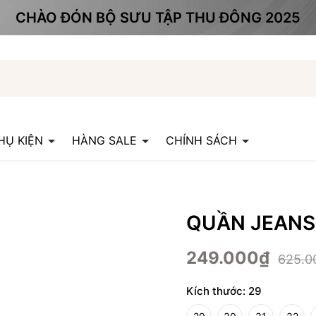
CHÀO ĐÓN BỘ SƯU TẬP THU ĐÔNG 2025
HỤ KIỆN
HÀNG SALE
CHÍNH SÁCH
QUẦN JEANS
249.000₫
625.0
Kích thước:
29