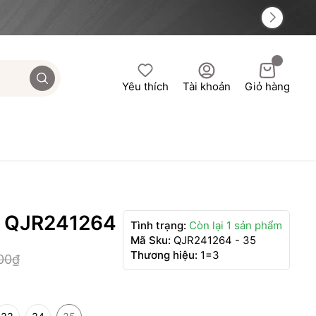
Yêu thích
Tài khoản
Giỏ hàng
 QJR241264
Tình trạng:
Còn lại 1 sản phẩm
Mã Sku:
QJR241264 - 35
Thương hiệu:
1=3
00₫