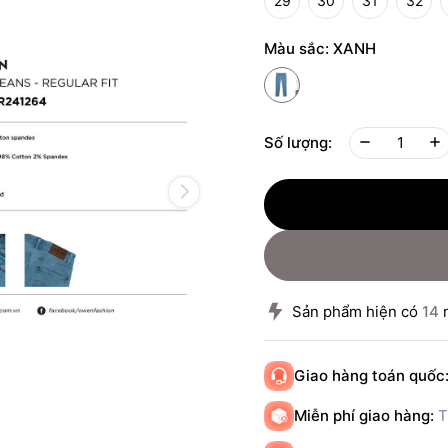
29
30
31
32
Màu sắc:
XANH
Số lượng:
Sản phẩm hiện có
14
n
Giao hàng toán quốc
Miễn phí giao hàng:
T