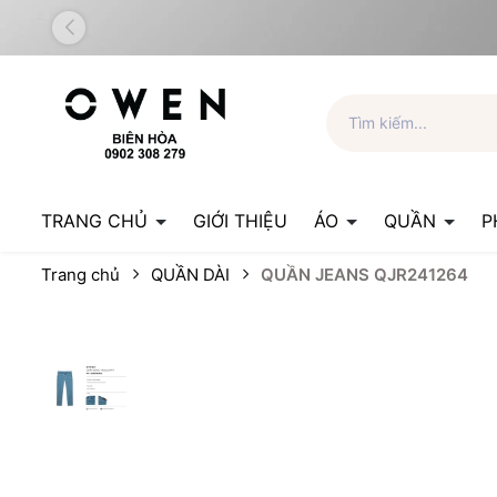
TRANG CHỦ
GIỚI THIỆU
ÁO
QUẦN
P
Trang chủ
QUẦN DÀI
QUẦN JEANS QJR241264