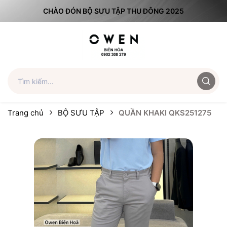
CHÀO ĐÓN BỘ SƯU TẬP THU ĐÔNG 2025
Trang chủ
BỘ SƯU TẬP
QUẦN KHAKI QKS251275