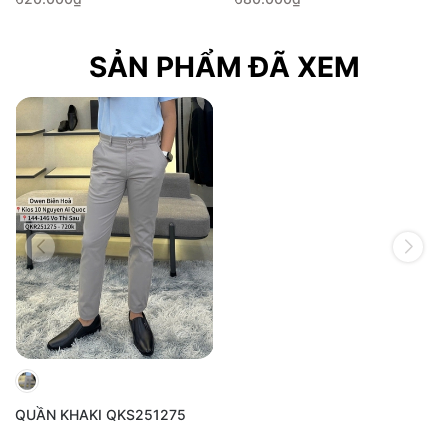
SẢN PHẨM ĐÃ XEM
QUẦN KHAKI QKS251275