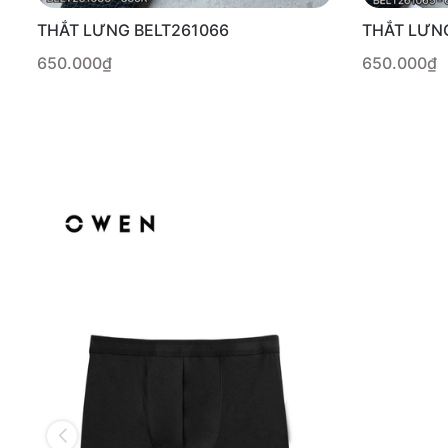
THẮT LƯNG BELT261066
THẮT LƯN
650.000₫
650.000₫