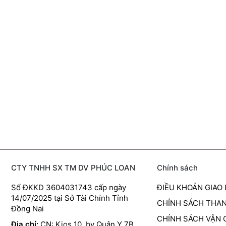
CTY TNHH SX TM DV PHÚC LOAN
Chính sách
Số ĐKKD 3604031743 cấp ngày
ĐIỀU KHOẢN GIAO
14/07/2025 tại Sở Tài Chính Tỉnh
CHÍNH SÁCH THA
Đồng Nai
CHÍNH SÁCH VẬN
Địa chỉ:
CN: Kios 10, bv Quân Y 7B,