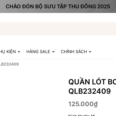
CHÀO ĐÓN BỘ SƯU TẬP THU ĐÔNG 2025
HỤ KIỆN
HÀNG SALE
CHÍNH SÁCH
LB232409
QUẦN LÓT B
QLB232409
125.000₫