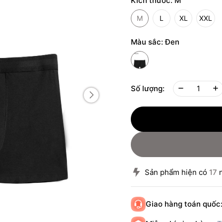
Kích thước:
M
M
L
XL
XXL
Màu sắc:
Đen
Số lượng:
Sản phẩm hiện có
17
n
Giao hàng toán quốc