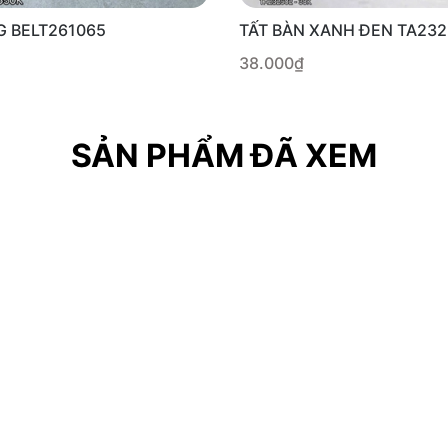
G BELT261065
TẤT BÀN XANH ĐEN TA23
38.000₫
SẢN PHẨM ĐÃ XEM