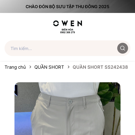
CHÀO ĐÓN BỘ SƯU TẬP THU ĐÔNG 2025
Trang chủ
QUẦN SHORT
QUẦN SHORT SS242438