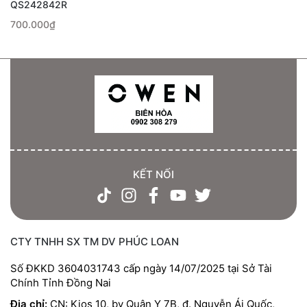
QS242842R
700.000₫
KẾT NỐI
CTY TNHH SX TM DV PHÚC LOAN
Số ĐKKD 3604031743 cấp ngày 14/07/2025 tại Sở Tài
Chính Tỉnh Đồng Nai
Địa chỉ:
CN: Kios 10, bv Quân Y 7B, đ. Nguyễn Ái Quốc,