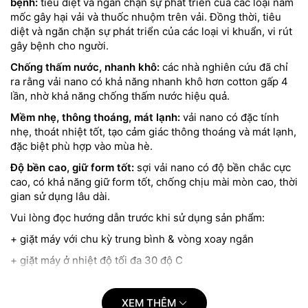
bệnh:
tiêu diệt và ngăn chặn sự phát triển của các loại nấm
mốc gây hại vải và thuốc nhuộm trên vải. Đồng thời, tiêu
diệt và ngăn chặn sự phát triển của các loại vi khuẩn, vi rút
gây bệnh cho người.
Chống thấm nước, nhanh khô:
các nhà nghiên cứu đã chỉ
ra rằng vải nano có khả năng nhanh khô hơn cotton gấp 4
lần, nhờ khả năng chống thấm nước hiệu quả.
Mềm nhẹ, thông thoáng, mát lạnh:
vải nano có đặc tính
nhẹ, thoát nhiệt tốt, tạo cảm giác thông thoáng và mát lạnh,
đặc biệt phù hợp vào mùa hè.
Độ bền cao, giữ form tốt:
sợi vải nano có độ bền chắc cực
cao, có khả năng giữ form tốt, chống chịu mài mòn cao, thời
gian sử dụng lâu dài.
Vui lòng đọc hướng dẫn trước khi sử dụng sản phẩm:
+ giặt máy với chu kỳ trung bình & vòng xoay ngắn
+ giặt máy ở nhiệt độ tối đa 30 độ C
+ sấy ở nhiệt độ thường, sức nóng thấp
+ phơi bằng móc
XEM THÊM