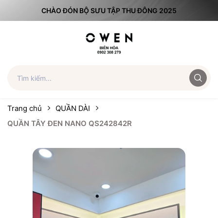
CHÀO ĐÓN BỘ SƯU TẬP THU ĐÔNG 2025
Trang chủ
QUẦN DÀI
QUẦN TÂY ĐEN NANO QS242842R