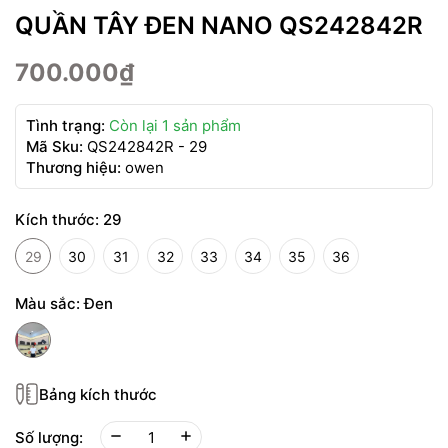
QUẦN TÂY ĐEN NANO QS242842R
700.000₫
Tình trạng:
Còn lại 1 sản phẩm
Mã Sku:
QS242842R - 29
Thương hiệu:
owen
Kích thước:
29
29
30
31
32
33
34
35
36
Màu sắc:
Đen
Bảng kích thước
Số lượng: