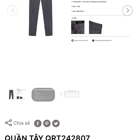
Chia sẻ
QUẦN TÂY QRT242807