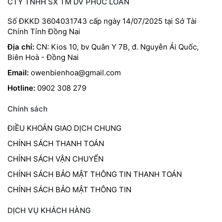
CTY TNHH SX TM DV PHÚC LOAN
Số ĐKKD 3604031743 cấp ngày 14/07/2025 tại Sở Tài
Chính Tỉnh Đồng Nai
Địa chỉ:
CN: Kios 10, bv Quân Y 7B, đ. Nguyễn Ái Quốc,
Biên Hoà - Đồng Nai
Email:
owenbienhoa@gmail.com
Hotline:
0902 308 279
Chính sách
ĐIỀU KHOẢN GIAO DỊCH CHUNG
CHÍNH SÁCH THANH TOÁN
CHÍNH SÁCH VẬN CHUYỂN
CHÍNH SÁCH BẢO MẬT THÔNG TIN THANH TOÁN
CHÍNH SÁCH BẢO MẬT THÔNG TIN
DỊCH VỤ KHÁCH HÀNG