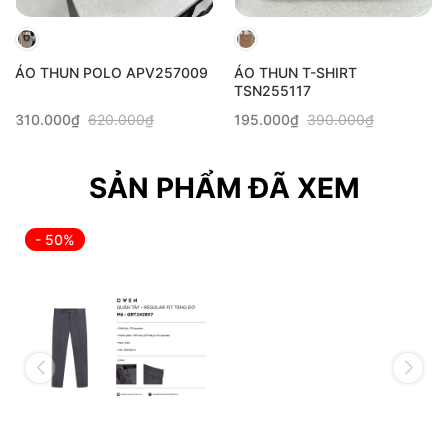
ÁO THUN POLO APV257009
ÁO THUN T-SHIRT
TSN255117
310.000₫
620.000₫
195.000₫
390.000₫
SẢN PHẨM ĐÃ XEM
- 50%