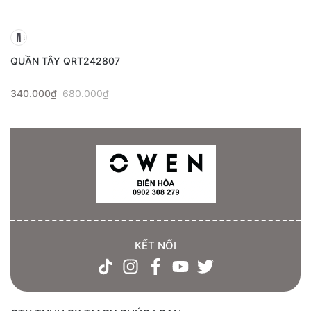
QUẦN TÂY QRT242807
340.000₫
680.000₫
KẾT NỐI