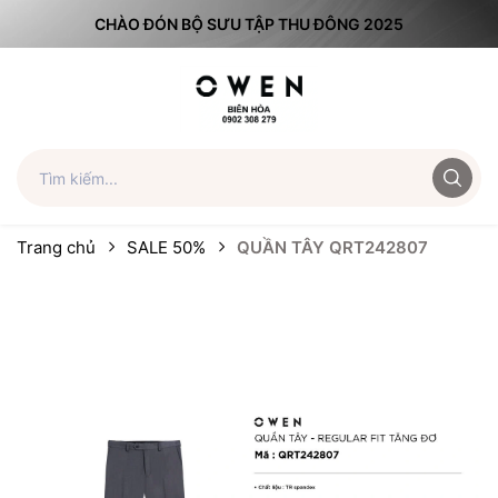
CHÀO ĐÓN BỘ SƯU TẬP THU ĐÔNG 2025
Trang chủ
SALE 50%
QUẦN TÂY QRT242807