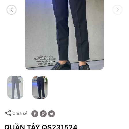
Chia sẻ
QUẦN TÂY QS231524