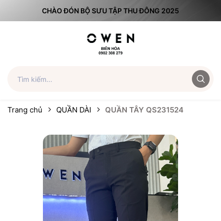
CHÀO ĐÓN BỘ SƯU TẬP THU ĐÔNG 2025
Trang chủ
QUẦN DÀI
QUẦN TÂY QS231524