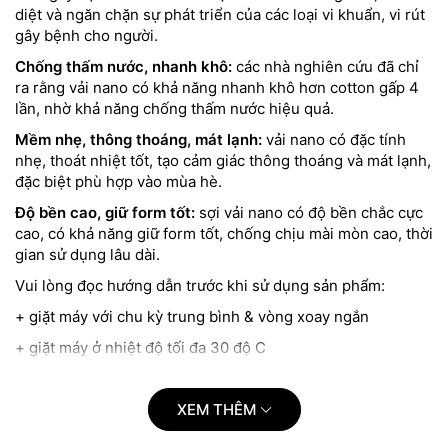
diệt và ngăn chặn sự phát triển của các loại vi khuẩn, vi rút
gây bệnh cho người.
Chống thấm nước, nhanh khô:
các nhà nghiên cứu đã chỉ
ra rằng vải nano có khả năng nhanh khô hơn cotton gấp 4
lần, nhờ khả năng chống thấm nước hiệu quả.
Mềm nhẹ, thông thoáng, mát lạnh:
vải nano có đặc tính
nhẹ, thoát nhiệt tốt, tạo cảm giác thông thoáng và mát lạnh,
đặc biệt phù hợp vào mùa hè.
Độ bền cao, giữ form tốt:
sợi vải nano có độ bền chắc cực
cao, có khả năng giữ form tốt, chống chịu mài mòn cao, thời
gian sử dụng lâu dài.
Vui lòng đọc hướng dẫn trước khi sử dụng sản phẩm:
+ giặt máy với chu kỳ trung bình & vòng xoay ngắn
+ giặt máy ở nhiệt độ tối đa 30 độ C
+ sấy ở nhiệt độ thường, sức nóng thấp
+ phơi bằng móc
XEM THÊM
+ không được giặt khô