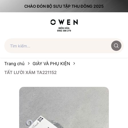
CHÀO ĐÓN BỘ SƯU TẬP THU ĐÔNG 2025
Trang chủ
GIÀY VÀ PHỤ KIỆN
TẤT LƯỜI XÁM TA221152