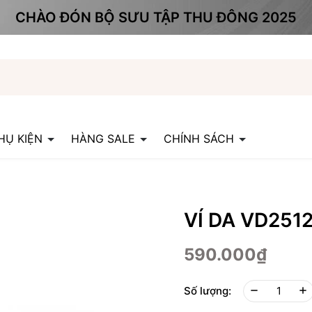
CHÀO ĐÓN BỘ SƯU TẬP THU ĐÔNG 2025
HỤ KIỆN
HÀNG SALE
CHÍNH SÁCH
VÍ DA VD251
590.000₫
Số lượng: