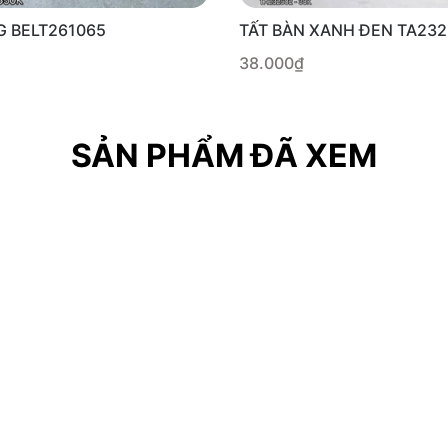
G BELT261065
TẤT BÀN XANH ĐEN TA23
38.000₫
SẢN PHẨM ĐÃ XEM