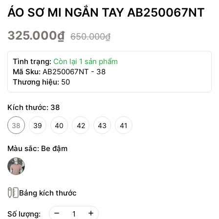
ÁO SƠ MI NGẮN TAY AB250067NT
325.000₫
650.000₫
Tình trạng:
Còn lại 1 sản phẩm
Mã Sku:
AB250067NT - 38
Thương hiệu:
50
Kích thước:
38
38
39
40
42
43
41
Màu sắc:
Be đậm
Bảng kích thước
Số lượng: