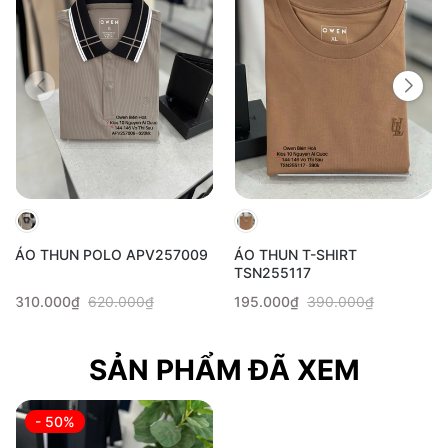
ÁO THUN POLO APV257009
ÁO THUN T-SHIRT
TSN255117
310.000₫
620.000₫
195.000₫
390.000₫
SẢN PHẨM ĐÃ XEM
- 50%